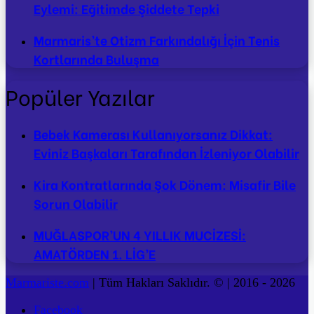
Eylemi: Eğitimde Şiddete Tepki
Marmaris’te Otizm Farkındalığı İçin Tenis
Kortlarında Buluşma
Popüler Yazılar
Bebek Kamerası Kullanıyorsanız Dikkat:
Eviniz Başkaları Tarafından İzleniyor Olabilir
Kira Kontratlarında Şok Dönem: Misafir Bile
Sorun Olabilir
MUĞLASPOR’UN 4 YILLIK MUCİZESİ:
AMATÖRDEN 1. LİG’E
Marmariste.com
| Tüm Hakları Saklıdır. © | 2016 - 2026
Facebook