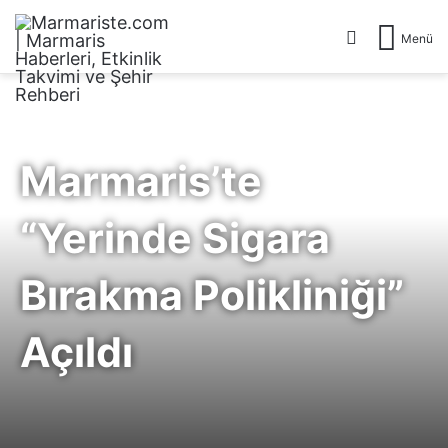
Arama yap .
Menü
Marmaris’te
“Yerinde Sigara
Bırakma Polikliniği”
Açıldı