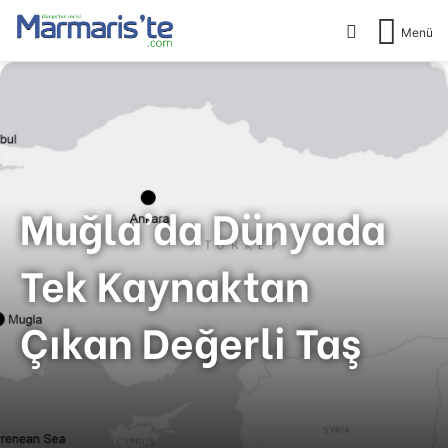
Arama yap .
Menü
Muğla’da Dünyada
Tek Kaynaktan
Çıkan Değerli Taş