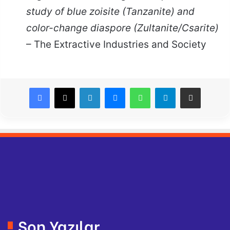
study of blue zoisite (Tanzanite) and
color-change diaspore (Zultanite/Csarite)
– The Extractive Industries and Society
LinkedIn
Messenger
WhatsApp
Telegram
E-Posta ile paylaş
Son Yazılar